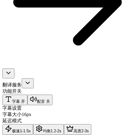
翻译服务
功能开关
字幕
开
配音
关
字幕设置
字幕大小
16
px
延迟模式
极速
1-1.5s
均衡
1.2-2s
高质
2-3s